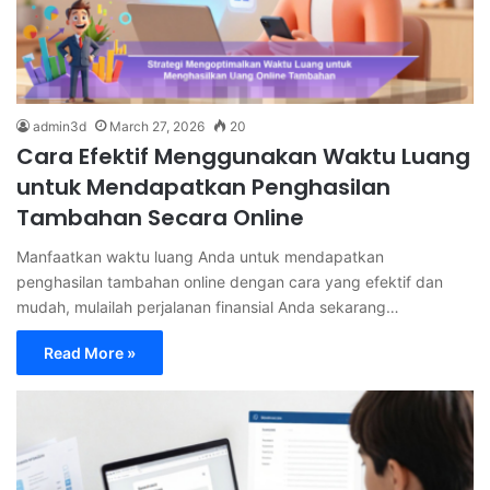
admin3d
March 27, 2026
20
Cara Efektif Menggunakan Waktu Luang
untuk Mendapatkan Penghasilan
Tambahan Secara Online
Manfaatkan waktu luang Anda untuk mendapatkan
penghasilan tambahan online dengan cara yang efektif dan
mudah, mulailah perjalanan finansial Anda sekarang…
Read More »