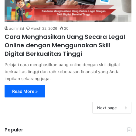
admin3d
March 22, 2026
20
Cara Menghasilkan Uang Secara Legal
Online dengan Menggunakan Skill
Digital Berkualitas Tinggi
Pelajari cara menghasilkan uang online dengan skill digital
berkualitas tinggi dan raih kebebasan finansial yang Anda
impikan sekarang juga.
Read More »
Next page
Populer