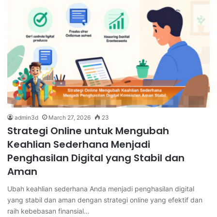
admin3d
March 27, 2026
23
Strategi Online untuk Mengubah
Keahlian Sederhana Menjadi
Penghasilan Digital yang Stabil dan
Aman
Ubah keahlian sederhana Anda menjadi penghasilan digital
yang stabil dan aman dengan strategi online yang efektif dan
raih kebebasan finansial…