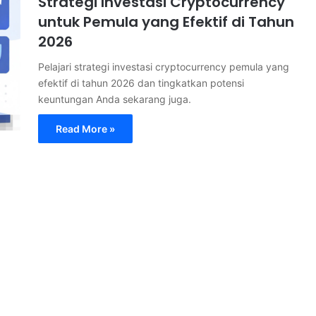
Strategi Investasi Cryptocurrency
untuk Pemula yang Efektif di Tahun
2026
Pelajari strategi investasi cryptocurrency pemula yang
efektif di tahun 2026 dan tingkatkan potensi
keuntungan Anda sekarang juga.
Read More »