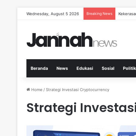
Wednesday, August 5 2026
Breaking News
Kekerasa
Beranda
News
Edukasi
Sosial
Politik
Home
/
Strategi Investasi Cryptocurrency
Strategi Investa