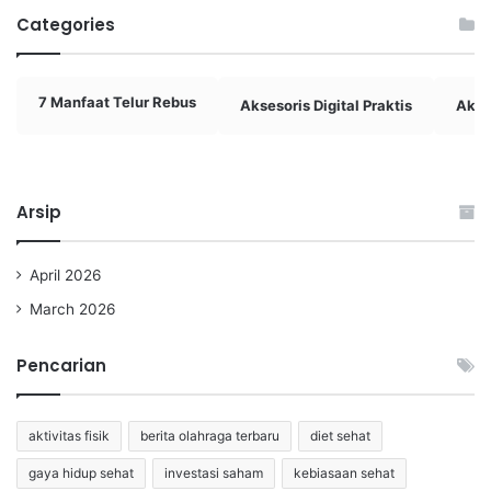
Categories
7 Manfaat Telur Rebus
Aksesoris Digital Praktis
Akti
Arsip
April 2026
March 2026
Pencarian
aktivitas fisik
berita olahraga terbaru
diet sehat
gaya hidup sehat
investasi saham
kebiasaan sehat