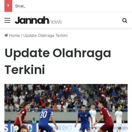
Strategi Efektif Menurunkan Konsumsi Gula untuk Mencegah Risiko Diabetes Melitus
Menu
Se
Home
/
Update Olahraga Terkini
Update Olahraga
Terkini