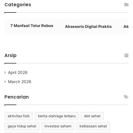
Categories
7 Manfaat Telur Rebus
Aksesoris Digital Praktis
Akti
Arsip
April 2026
March 2026
Pencarian
aktivitas fisik
berita olahraga terbaru
diet sehat
gaya hidup sehat
investasi saham
kebiasaan sehat