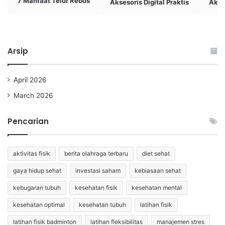
7 Manfaat Telur Rebus
Aksesoris Digital Praktis
Akti
Arsip
April 2026
March 2026
Pencarian
aktivitas fisik
berita olahraga terbaru
diet sehat
gaya hidup sehat
investasi saham
kebiasaan sehat
kebugaran tubuh
kesehatan fisik
kesehatan mental
kesehatan optimal
kesehatan tubuh
latihan fisik
latihan fisik badminton
latihan fleksibilitas
manajemen stres