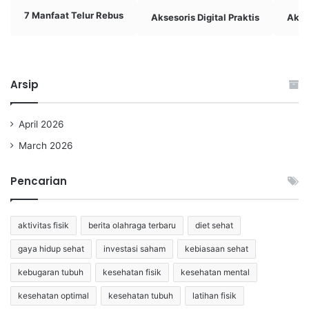
7 Manfaat Telur Rebus
Aksesoris Digital Praktis
Akti
Arsip
April 2026
March 2026
Pencarian
aktivitas fisik
berita olahraga terbaru
diet sehat
gaya hidup sehat
investasi saham
kebiasaan sehat
kebugaran tubuh
kesehatan fisik
kesehatan mental
kesehatan optimal
kesehatan tubuh
latihan fisik