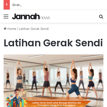
Strategi Efektif Menurunkan Konsumsi Gula untuk Mencegah Risiko Diabetes Melitus
Menu
Se
Home
/
Latihan Gerak Sendi
Latihan Gerak Sendi