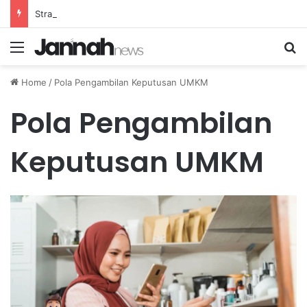
Strategi Efektif Menurunkan Konsumsi Gula untuk Mencegah Risiko Diabetes Melitus
Menu
Se
Home
/
Pola Pengambilan Keputusan UMKM
Pola Pengambilan
Keputusan UMKM