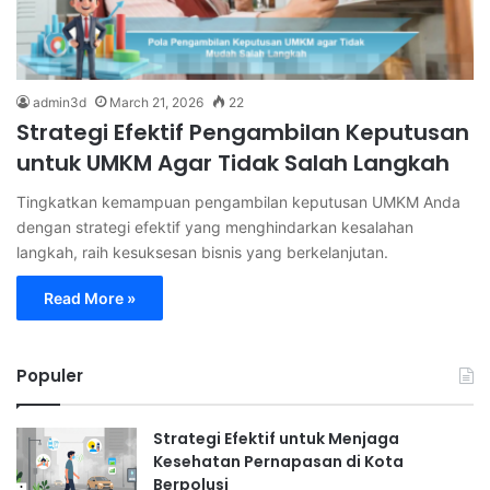
admin3d
March 21, 2026
22
Strategi Efektif Pengambilan Keputusan
untuk UMKM Agar Tidak Salah Langkah
Tingkatkan kemampuan pengambilan keputusan UMKM Anda
dengan strategi efektif yang menghindarkan kesalahan
langkah, raih kesuksesan bisnis yang berkelanjutan.
Read More »
Populer
Strategi Efektif untuk Menjaga
Kesehatan Pernapasan di Kota
Berpolusi