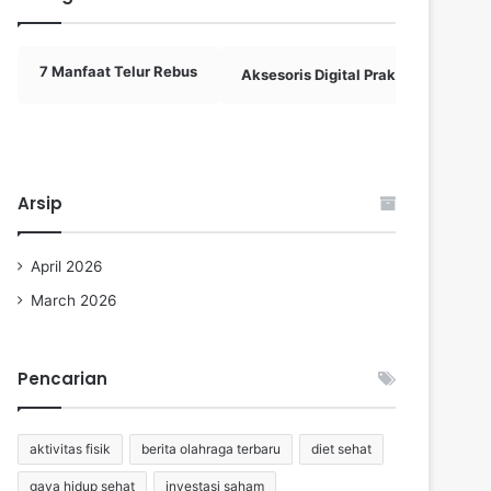
7 Manfaat Telur Rebus
Aksesoris Digital Praktis
Akti
Arsip
April 2026
March 2026
Pencarian
aktivitas fisik
berita olahraga terbaru
diet sehat
gaya hidup sehat
investasi saham