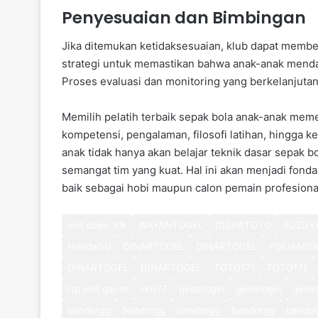
Penyesuaian dan Bimbingan
Jika ditemukan ketidaksesuaian, klub dapat memb
strategi untuk memastikan bahwa anak-anak mendap
Proses evaluasi dan monitoring yang berkelanjutan
Memilih pelatih terbaik sepak bola anak-anak mem
kompetensi, pengalaman, filosofi latihan, hingga 
anak tidak hanya akan belajar teknik dasar sepak b
semangat tim yang kuat. Hal ini akan menjadi fonda
baik sebagai hobi maupun calon pemain profesiona
slot depo 10k
WAYANTOGEL
DISINITOTO
SUZUY
HondaGG
DINARTOGEL
DINARTOGEL
PINJAM10
DINARTOGEL
DINARTOGEL
TOTO171
TOTO171
rtp slot gacor
slot77
gedetogel
gedetogel
gedet
bandotgg
bandotgg
bandotgg
bandotgg
bando