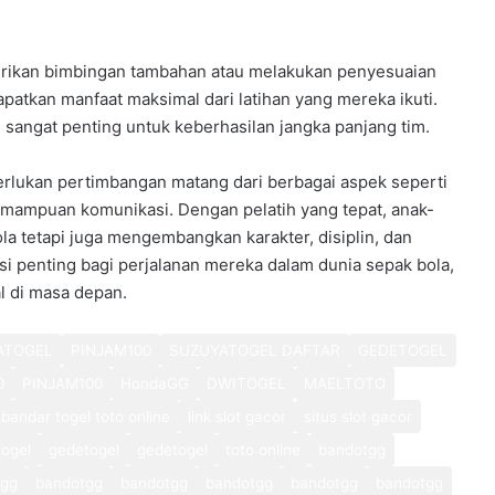
erikan bimbingan tambahan atau melakukan penyesuaian
atkan manfaat maksimal dari latihan yang mereka ikuti.
 sangat penting untuk keberhasilan jangka panjang tim.
erlukan pertimbangan matang dari berbagai aspek seperti
kemampuan komunikasi. Dengan pelatih yang tepat, anak-
ola tetapi juga mengembangkan karakter, disiplin, dan
si penting bagi perjalanan mereka dalam dunia sepak bola,
l di masa depan.
ATOGEL
PINJAM100
SUZUYATOGEL DAFTAR
GEDETOGEL
0
PINJAM100
HondaGG
DWITOGEL
MAELTOTO
bandar togel toto online
link slot gacor
situs slot gacor
ogel
gedetogel
gedetogel
toto online
bandotgg
tgg
bandotgg
bandotgg
bandotgg
bandotgg
bandotgg