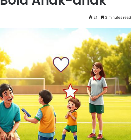
 Bola Anak-anak
21
3 minutes read