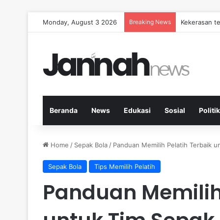
Monday, August 3 2026
Breaking News
Strategi Efe
Beranda
News
Edukasi
Sosial
Politik
Home
/
Sepak Bola
/
Panduan Memilih Pelatih Terbaik u
Sepak Bola
Tips Memilih Pelatih
Panduan Memilih 