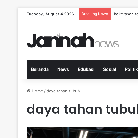
Tuesday, August 4 2026
Breaking News
Kekerasan t
Beranda
News
Edukasi
Sosial
Politik
Home
/
daya tahan tubuh
daya tahan tubu