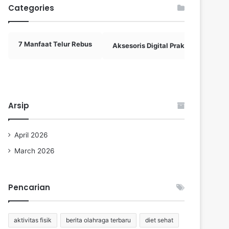
Categories
7 Manfaat Telur Rebus
Aksesoris Digital Praktis
Akti
Arsip
April 2026
March 2026
Pencarian
aktivitas fisik
berita olahraga terbaru
diet sehat